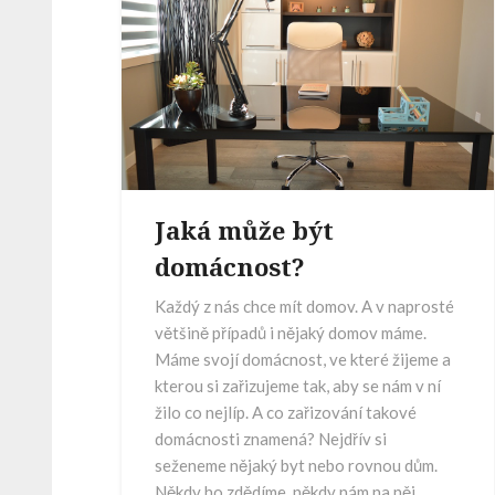
Jaká může být
domácnost?
Každý z nás chce mít domov. A v naprosté
většině případů i nějaký domov máme.
Máme svojí domácnost, ve které žijeme a
kterou si zařizujeme tak, aby se nám v ní
žilo co nejlíp. A co zařizování takové
domácnosti znamená? Nejdřív si
seženeme nějaký byt nebo rovnou dům.
Někdy ho zdědíme, někdy nám na něj