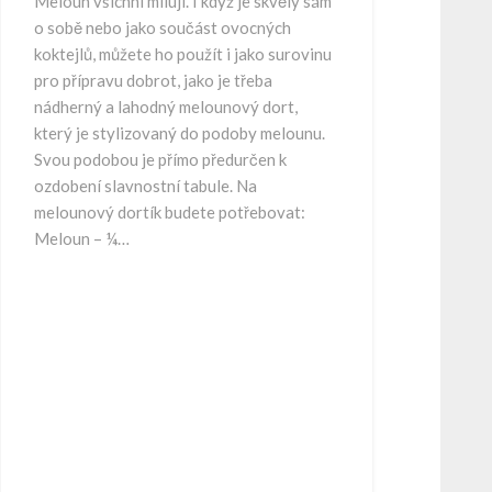
Meloun všichni milují. I když je skvělý sám
o sobě nebo jako součást ovocných
koktejlů, můžete ho použít i jako surovinu
pro přípravu dobrot, jako je třeba
nádherný a lahodný melounový dort,
který je stylizovaný do podoby melounu.
Svou podobou je přímo předurčen k
ozdobení slavnostní tabule. Na
melounový dortík budete potřebovat:
Meloun – ¼…