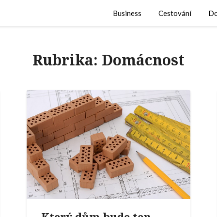
Business
Cestování
Do
Rubrika:
Domácnost
Který dům bude ten