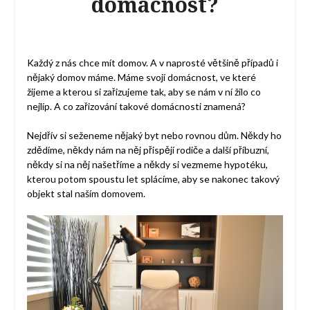
domácnost?
Každý z nás chce mít domov. A v naprosté většině případů i
nějaký domov máme. Máme svojí domácnost, ve které
žijeme a kterou si zařizujeme tak, aby se nám v ní žilo co
nejlíp. A co zařizování takové domácnosti znamená?
Nejdřív si seženeme nějaký byt nebo rovnou dům. Někdy ho
zdědíme, někdy nám na něj přispějí rodiče a další příbuzní,
někdy si na něj našetříme a někdy si vezmeme hypotéku,
kterou potom spoustu let splácíme, aby se nakonec takový
objekt stal naším domovem.