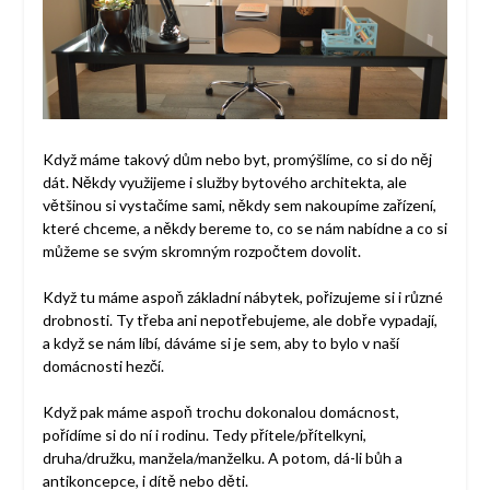
Když máme takový dům nebo byt, promýšlíme, co si do něj
dát. Někdy využijeme i služby bytového architekta, ale
většinou si vystačíme sami, někdy sem nakoupíme zařízení,
které chceme, a někdy bereme to, co se nám nabídne a co si
můžeme se svým skromným rozpočtem dovolit.
Když tu máme aspoň základní nábytek, pořizujeme si i různé
drobnosti. Ty třeba ani nepotřebujeme, ale dobře vypadají,
a když se nám líbí, dáváme si je sem, aby to bylo v naší
domácnosti hezčí.
Když pak máme aspoň trochu dokonalou domácnost,
pořídíme si do ní i rodinu. Tedy přítele/přítelkyni,
druha/družku, manžela/manželku. A potom, dá-li bůh a
antikoncepce, i dítě nebo děti.