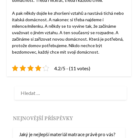
domácnost. Třeba i víckrát, třeba i každou chvíli.
A pak někdy dojde ke zhoršení vztahů a nastává tichá nebo
italská domácnost. A nakonec si třeba najdeme i
milence/milenku. A někdy se to vyvine tak, že začínáme
uvažovat o jiném vztahu. A ten současný se rozpadne. A
začínáme si zařizovat novou domácnost. Která je potřebná,
protože domov potřebujeme. Nikdo nechce být
bezdomovec, každý chce mít svojí domácnost.
4.2/5 - (11 votes)
NEJNOVĚJŠÍ PŘÍSPĚVKY
Jaký je nejlepší materiál matrace právě pro vás?