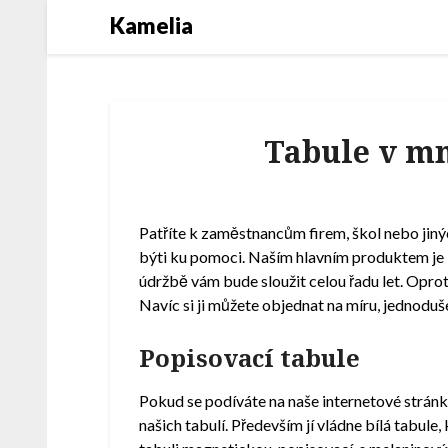
Kamelia
Tabule v mn
Patříte k zaměstnancům firem, škol nebo jiný
býti ku pomoci. Naším hlavním produktem je
údržbě vám bude sloužit celou řadu let. Oproti 
Navíc si ji můžete objednat na míru, jednoduš
Popisovací tabule
Pokud se podíváte na naše internetové strán
našich tabulí. Především jí vládne bílá tabule