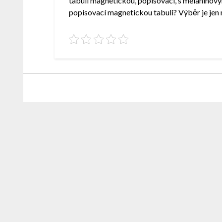
tabuli magnetickou, popisovací, s melaninový
popisovací magnetickou tabuli? Výběr je jen 