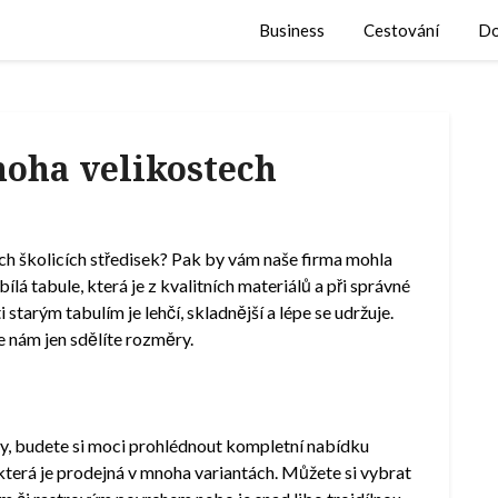
Business
Cestování
Do
oha velikostech
ch školicích středisek? Pak by vám naše firma mohla
bílá tabule
, která je z kvalitních materiálů a při správné
starým tabulím je lehčí, skladnější a lépe se udržuje.
e nám jen sdělíte rozměry.
ky, budete si moci prohlédnout kompletní nabídku
, která je prodejná v mnoha variantách. Můžete si vybrat