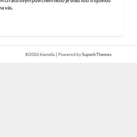
m či rastrovým povrchem nebo je snad libo trojdílnou
na vás.
©2026 Kamelia
| Powered by
SuperbThemes