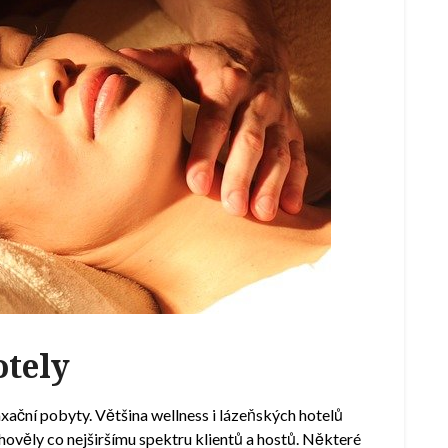
otely
axační pobyty. Většina wellness i lázeňských hotelů
ověly co nejširšímu spektru klientů a hostů. Některé