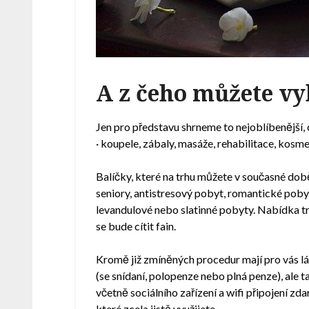
A z čeho můžete vy
Jen pro představu shrneme to nejoblíbenější, 
· koupele, zábaly, masáže, rehabilitace, kosme
Balíčky, které na trhu můžete v současné době
seniory, antistresový pobyt, romantické pob
levandulové nebo slatinné pobyty. Nabídka trh
se bude cítit fain.
Kromě již zmíněných procedur mají pro vás l
(se snídaní, polopenze nebo plná penze), ale
včetně sociálního zařízení a wifi připojení zd
které zcela jistě využijete.