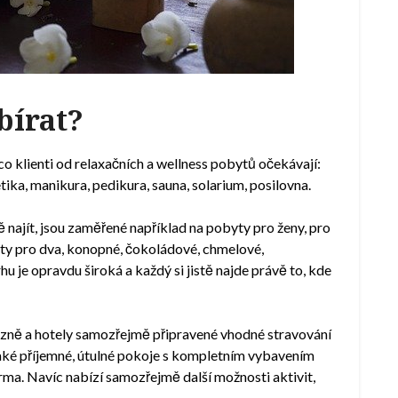
bírat?
co klienti od relaxačních a wellness pobytů očekávají:
tika, manikura, pedikura, sauna, solarium, posilovna.
 najít, jsou zaměřené například na pobyty pro ženy, pro
yty pro dva, konopné, čokoládové, chmelové,
u je opravdu široká a každý si jistě najde právě to, kde
ázně a hotely samozřejmě připravené vhodné stravování
 také příjemné, útulné pokoje s kompletním vybavením
arma. Navíc nabízí samozřejmě další možnosti aktivit,