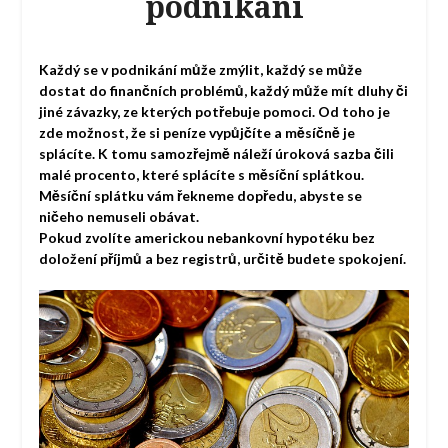
podnikání
Každý se v podnikání může zmýlit, každý se může
dostat do finančních problémů, každý může mít dluhy či
jiné závazky, ze kterých potřebuje pomoci. Od toho je
zde možnost, že si peníze vypůjčíte a měsíčně je
splácíte. K tomu samozřejmě náleží úroková sazba čili
malé procento, které splácíte s měsíční splátkou.
Měsíční splátku vám řekneme dopředu, abyste se
ničeho nemuseli obávat.
Pokud zvolíte americkou nebankovní hypotéku bez
doložení příjmů a bez registrů, určitě budete spokojení.