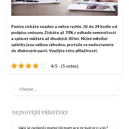
Peníze získáte snadno a velice rychle. Již do 24 hodin od
podpisu smlouvy. Získáte až 70% z odhadu nemovitosti
a splácet můžete až dlouhých 30 let. Nízké měsíční
splátky jsou velkou výhodou, protože se nedostanete
do dluhových pastí. Využijte této příležitosti.
4/5 - (5 votes)
NEJNOVĚJŠÍ PŘÍSPĚVKY
Jaký je nejlepší materiál matrace právě pro vás?