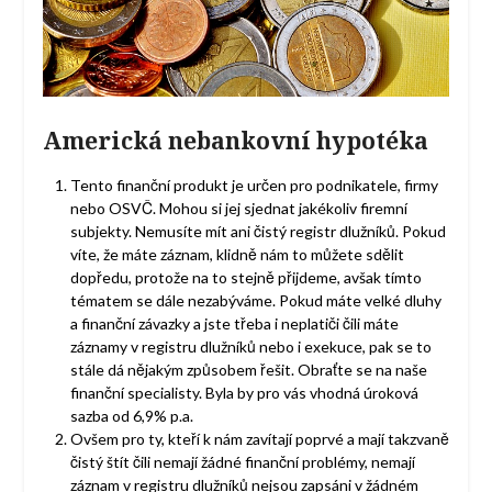
Americká nebankovní hypotéka
Tento finanční produkt je určen pro podnikatele, firmy
nebo OSVČ. Mohou si jej sjednat jakékoliv firemní
subjekty. Nemusíte mít ani čistý registr dlužníků. Pokud
víte, že máte záznam, klidně nám to můžete sdělit
dopředu, protože na to stejně přijdeme, avšak tímto
tématem se dále nezabýváme. Pokud máte velké dluhy
a finanční závazky a jste třeba i neplatiči čili máte
záznamy v registru dlužníků nebo i exekuce, pak se to
stále dá nějakým způsobem řešit. Obraťte se na naše
finanční specialisty. Byla by pro vás vhodná úroková
sazba od 6,9% p.a.
Ovšem pro ty, kteří k nám zavítají poprvé a mají takzvaně
čistý štít čili nemají žádné finanční problémy, nemají
záznam v registru dlužníků nejsou zapsáni v žádném