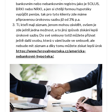
bankovním nebo nebankovním registru jako je SOLUS,
BRKI nebo NRKI, a jen si chtějí formou hypotéky
vypůjčit peníze, tak pro tyto klienty zde máme
připravenou úrokovou sazbu již od 3% p.a.
Ti, kteří mají záznam, jenom mohou závidět, ovšem je
zde ještě jedna možnost, a to jiný způsob získání lepší
úrokové sazby. Do své smlouvy totiž můžete přizvat
ještě další osobu, která s vámi bude ve smlouvě, ale
nebude mít záznam a díky tomu můžete získat lepší úrok
https://www.ferovahypoteka.cz/americka-
nebankovni-hypoteka/
.