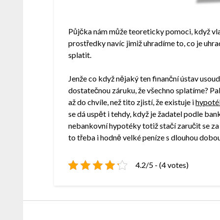
Půjčka nám může teoreticky pomoci, když vlas
prostředky navíc jimiž uhradíme to, co je uhra
splatit.
Jenže co když nějaký ten finanční ústav usou
dostatečnou záruku, že všechno splatíme? Pak 
až do chvíle, než tito zjistí, že existuje i
hypoté
se dá uspět i tehdy, když je žadatel podle ban
nebankovní hypotéky totiž stačí zaručit se za
to třeba i hodně velké peníze s dlouhou dobo
4.2/5 - (4 votes)