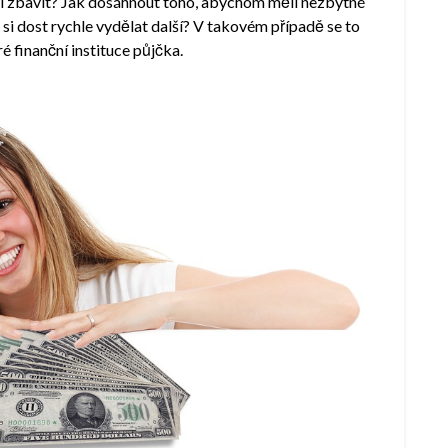
tí zbavit? Jak dosáhnout toho, abychom měli nezbytné
si dost rychle vydělat další? V takovém případě se to
é finanční instituce půjčka.