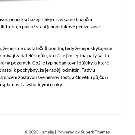
tní peníze scházejí. Díky ní získáme finanční
dit třeba, a pak už stačí jenom takové peníze zase
dí, že nejsme dostatečně bonitní, tedy že neposkytujeme
mívají žadatelé smůlu, která se jim lepí na paty často
ka na pozemek
. Což je typ nebankovní půjčky, u které
k natolik pochybný, že je raději odmítán. Tady u
 splácení zástavou své nemovitosti, a člověku půjčí. A
u splatnosti a výhodnými úroky.
©2026 Kamelia
| Powered by
SuperbThemes