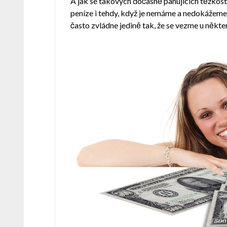
A jak se takových dočasně panujících těžkos
peníze i tehdy, když je nemáme a nedokážeme 
často zvládne jedině tak, že se vezme u někter