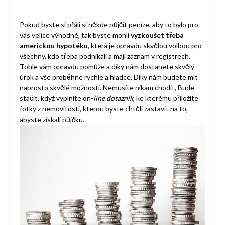
Pokud byste si přáli si někde půjčit peníze, aby to bylo pro
vás velice výhodné, tak byste mohli
vyzkoušet třeba
americkou hypotéku
, která je opravdu skvělou volbou pro
všechny, kdo třeba podnikali a mají záznam v registrech.
Tohle vám opravdu pomůže a díky nám dostanete skvělý
úrok a vše proběhne rychle a hladce. Díky nám budete mít
naprosto skvělé možnosti. Nemusíte nikam chodit, Bude
stačit, když vyplníte on-
line dotazník
, ke kterému přiložíte
fotky z nemovitosti, kterou byste chtěli zastavit na to,
abyste získali půjčku.