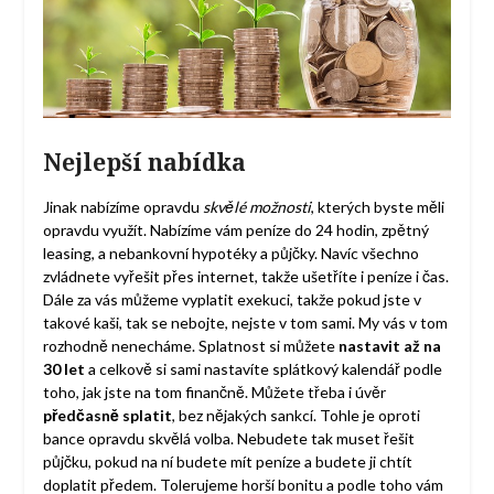
Nejlepší nabídka
Jinak nabízíme opravdu
skvělé možnosti
, kterých byste měli
opravdu využít. Nabízíme vám peníze do 24 hodin, zpětný
leasing, a nebankovní hypotéky a půjčky. Navíc všechno
zvládnete vyřešit přes internet, takže ušetříte i peníze i čas.
Dále za vás můžeme vyplatit exekuci, takže pokud jste v
takové kaši, tak se nebojte, nejste v tom sami. My vás v tom
rozhodně nenecháme. Splatnost si můžete
nastavit až na
30 let
a celkově si sami nastavíte splátkový kalendář podle
toho, jak jste na tom finančně. Můžete třeba i úvěr
předčasně splatit
, bez nějakých sankcí. Tohle je oproti
bance opravdu skvělá volba. Nebudete tak muset řešit
půjčku, pokud na ní budete mít peníze a budete ji chtít
doplatit předem. Tolerujeme horší bonitu a podle toho vám