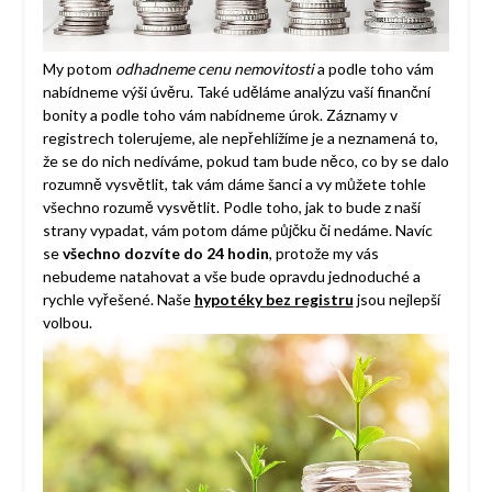
My potom
odhadneme cenu nemovitosti
a podle toho vám
nabídneme výši úvěru. Také uděláme analýzu vaší finanční
bonity a podle toho vám nabídneme úrok. Záznamy v
registrech tolerujeme, ale nepřehlížíme je a neznamená to,
že se do nich nedíváme, pokud tam bude něco, co by se dalo
rozumně vysvětlit, tak vám dáme šanci a vy můžete tohle
všechno rozumě vysvětlit. Podle toho, jak to bude z naší
strany vypadat, vám potom dáme půjčku či nedáme. Navíc
se
všechno dozvíte do 24 hodin
, protože my vás
nebudeme natahovat a vše bude opravdu jednoduché a
rychle vyřešené. Naše
hypotéky bez registru
jsou nejlepší
volbou.