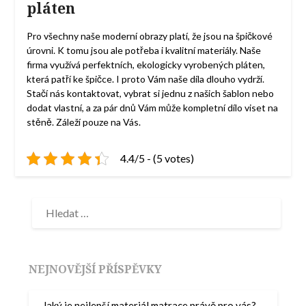
pláten
Pro všechny naše moderní obrazy platí, že jsou na špičkové
úrovni. K tomu jsou ale potřeba i kvalitní materiály. Naše
firma využívá perfektních, ekologicky vyrobených pláten,
která patří ke špičce. I proto Vám naše díla dlouho vydrží.
Stačí nás kontaktovat, vybrat si jednu z našich šablon nebo
dodat vlastní, a za pár dnů Vám může kompletní dílo viset na
stěně. Záleží pouze na Vás.
4.4/5 - (5 votes)
NEJNOVĚJŠÍ PŘÍSPĚVKY
Jaký je nejlepší materiál matrace právě pro vás?