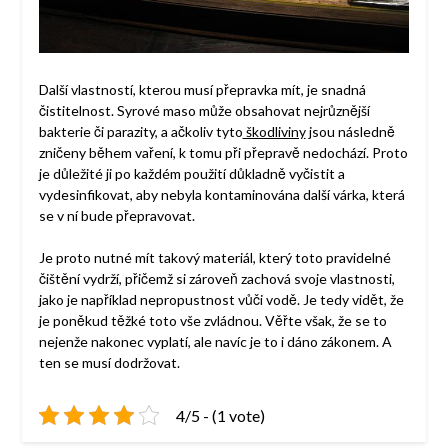
Další vlastností, kterou musí přepravka mít, je snadná
čistitelnost. Syrové maso může obsahovat nejrůznější
bakterie či parazity, a ačkoliv tyto
škodliviny
jsou následně
zničeny během vaření, k tomu při přepravě nedochází. Proto
je důležité ji po každém použití důkladně vyčistit a
vydesinfikovat, aby nebyla kontaminována další várka, která
se v ní bude přepravovat.
Je proto nutné mít takový materiál, který toto pravidelné
čištění vydrží, přičemž si zároveň zachová svoje vlastnosti,
jako je například nepropustnost vůči vodě.
Je tedy vidět, že
je poněkud těžké toto vše zvládnou. Věřte však, že se to
nejenže nakonec vyplatí, ale navíc je to i dáno zákonem. A
ten se musí dodržovat.
4/5 - (1 vote)