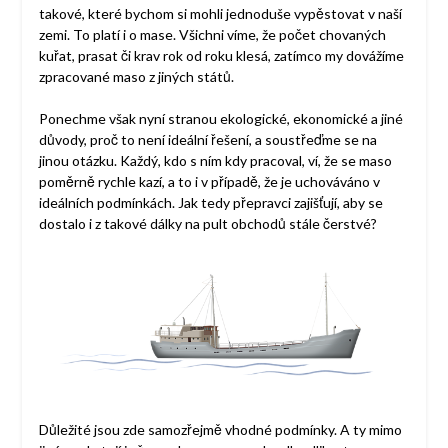
takové, které bychom si mohli jednoduše vypěstovat v naší
zemi. To platí i o mase. Všichni víme, že počet chovaných
kuřat, prasat či krav rok od roku klesá, zatímco my dovážíme
zpracované maso z jiných států.
Ponechme však nyní stranou ekologické, ekonomické a jiné
důvody, proč to není ideální řešení, a soustřeďme se na
jinou otázku. Každý, kdo s ním kdy pracoval, ví, že se maso
poměrně rychle kazí, a to i v případě, že je uchováváno v
ideálních podmínkách. Jak tedy přepravci zajišťují, aby se
dostalo i z takové dálky na pult obchodů stále čerstvé?
Důležité jsou zde samozřejmě vhodné podmínky. A ty mimo