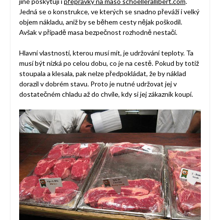
jiné poskytují i
přepravky na maso schoellerallibert.com
.
Jedná se o konstrukce, ve kterých se snadno převáží i velký
objem nákladu, aniž by se během cesty nějak poškodil.
Avšak v případě masa bezpečnost rozhodně nestačí.
Hlavní vlastností, kterou musí mít, je udržování teploty. Ta
musí být nízká po celou dobu, co je na cestě. Pokud by totiž
stoupala a klesala, pak nelze předpokládat, že by náklad
dorazil v dobrém stavu. Proto je nutné udržovat jej v
dostatečném chladu až do chvíle, kdy si jej zákazník koupí.