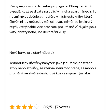
Knihy mají vzácný dar sebe-propagace. Přinejmenším to
vypadá, když se díváte na polici v mnoha apartmánech. To
nesmírně potlačuje atmosféru v místnosti, knihy, které
člověk nikdy nečte, by měl schovat, odměnou je ukrytý
regál, který nabízí více prostoru pro krásné věci, jako jsou
vázy, obrazy nebo jiné dekorační kusy.
Nová barva pro starý nábytek
Jednoduchý dřevěný nábytek, jako jsou židle, postranní
stoly nebo stoličky, se kterými není moc práce, se mohou
proměnit ve skvělé designové kusy se správným lakem.
3.9/5 - (7 votes)