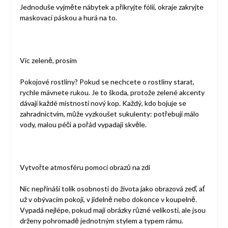
Jednoduše vyjměte nábytek a přikryjte fólií, okraje zakryjte
maskovací páskou a hurá na to.
Víc zeleně, prosím
Pokojové rostliny? Pokud se nechcete o rostliny starat,
rychle mávnete rukou. Je to škoda, protože zelené akcenty
dávají každé místnosti nový kop. Každý, kdo bojuje se
zahradnictvím, může vyzkoušet sukulenty: potřebují málo
vody, malou péči a pořád vypadají skvěle.
Vytvořte atmosféru pomocí obrazů na zdi
Nic nepřináší tolik osobnosti do života jako obrazová zeď, ať
už v obývacím pokoji, v jídelně nebo dokonce v koupelně.
Vypadá nejlépe, pokud mají obrázky různé velikosti, ale jsou
drženy pohromadě jednotným stylem a typem rámu.