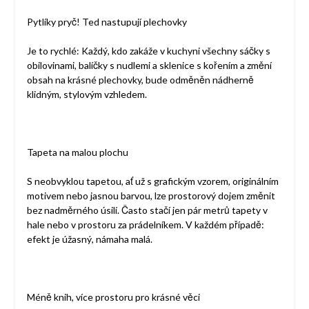
Pytlíky pryč! Ted nastupují plechovky
Je to rychlé: Každý, kdo zakáže v kuchyni všechny sáčky s
obilovinami, balíčky s nudlemi a sklenice s kořením a změní
obsah na krásné plechovky, bude odměněn nádherně
klidným, stylovým vzhledem.
Tapeta na malou plochu
S neobvyklou tapetou, ať už s grafickým vzorem, originálním
motivem nebo jasnou barvou, lze prostorový dojem změnit
bez nadměrného úsilí. Často stačí jen pár metrů tapety v
hale nebo v prostoru za prádelníkem. V každém případě:
efekt je úžasný, námaha malá.
Méně knih, více prostoru pro krásné věci