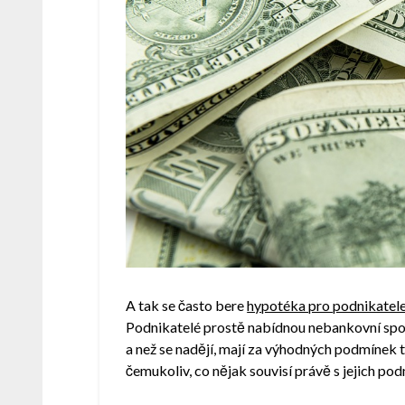
A tak se často bere
hypotéka pro podnikatel
Podnikatelé prostě nabídnou nebankovní spol
a než se nadějí, mají za výhodných podmínek t
čemukoliv, co nějak souvisí právě s jejich po