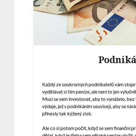
Podniká
Každý ze soukromých podnikatelů vám stopro
vydělávat si tím peníze, ale není to jen výlučn
Musí se sem investovat, aby to vynášelo, bez t
výdaje, jež s podnikáním souvisejí, aby se násl
přinesly tak kýžený zisk.
Ale co si potom počít, když se sem finanční pr
dělat, když je třeba sem nějaké peníze vložit, 