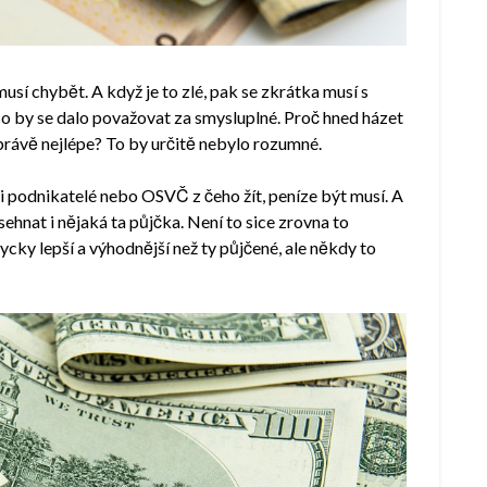
musí chybět. A když je to zlé, pak se zkrátka musí s
 co by se dalo považovat za smysluplné. Proč hned házet
 právě nejlépe? To by určitě nebylo rozumné.
li podnikatelé nebo OSVČ z čeho žít, peníze být musí. A
sehnat i nějaká ta půjčka. Není to sice zrovna to
dycky lepší a výhodnější než ty půjčené, ale někdy to