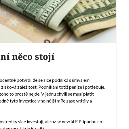
ní něco stojí
centně potvrdí, že se sice podniká s úmyslem
ě zisková záležitost. Podnikání totiž peníze i potřebuje.
oho to prostě nejde. V jednu chvíli se musí platit
edně tyto investice v hojnější míře zase vrátily a
ostředky sice investují, ale už se nevrátí? Případně co
ovšem není, kde je vzít?