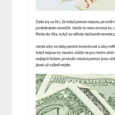
Dalo by se říci, že když peníze nejsou, prostě 
podnikáním skončit. Jenže to není zrovna to,
flintu do žita, když se někdy dočasně nevede
Jenže aby se daly peníze investovat a aby mě
když nejsou ty vlastní, může se pro tento účel 
nejlepší řešení, protože vlastní peníze jsou vž
jinak už vážně nejde.