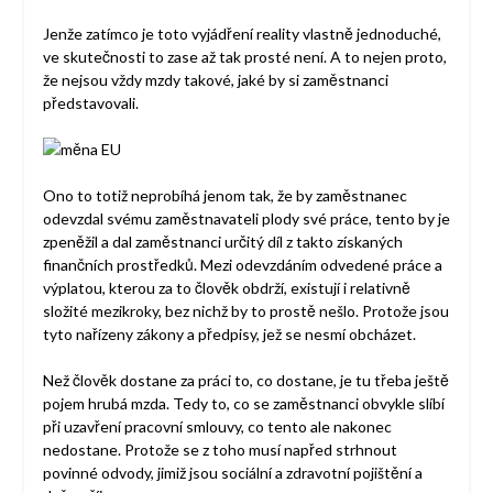
Jenže zatímco je toto vyjádření reality vlastně jednoduché,
ve skutečnosti to zase až tak prosté není. A to nejen proto,
že nejsou vždy mzdy takové, jaké by si zaměstnanci
představovali.
Ono to totiž neprobíhá jenom tak, že by zaměstnanec
odevzdal svému zaměstnavateli plody své práce, tento by je
zpeněžil a dal zaměstnanci určitý díl z takto získaných
finančních prostředků. Mezi odevzdáním odvedené práce a
výplatou, kterou za to člověk obdrží, existují i relativně
složité mezikroky, bez nichž by to prostě nešlo. Protože jsou
tyto nařízeny zákony a předpisy, jež se nesmí obcházet.
Než člověk dostane za práci to, co dostane, je tu třeba ještě
pojem hrubá mzda. Tedy to, co se zaměstnanci obvykle slíbí
při uzavření pracovní smlouvy, co tento ale nakonec
nedostane. Protože se z toho musí napřed strhnout
povinné odvody, jimiž jsou sociální a zdravotní pojištění a