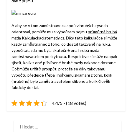
daň z příjmu.
A aby se v tom zaměstnanec aspoň v hrubých rysech
orientoval, pomůže mu s výpočtem pojmu
průměrná hrubá
mzda Kalkulackacistemzdy.cz
. Díky této kalkulačce si může
každý zaměstnanec z toho, co dostal takzvaně na ruku,
vypočítat, zda mu byla skutečně ona hrubá mzda
zaměstnavatelem poskytnuta. Respektive si může naopak
zjistit, kolik z oné přislíbené hrubé mzdy nakonec dostane.
Což může určitě prospět, protože se díky takovému
výpočtu předejde třeba i hořkému zklamání z toho, kolik
(hrubého) bylo zaměstnavatelem slíbeno a kolik člověk
fakticky dostal.
4.4/5 - (18 votes)